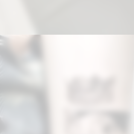
Đang mở
https://hinhxammini.vn/hinh-xam-mini-o-co-tay/