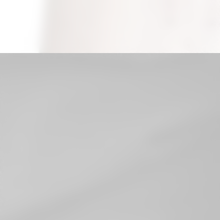
Đang mở
https://hinhxammini.vn/hinh-xam-mini-o-co-tay/