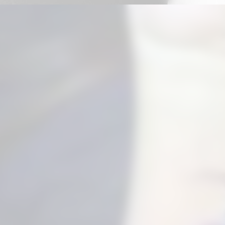
Đang mở
https://hinhxammini.vn/hinh-xam-mini-o-co-tay/