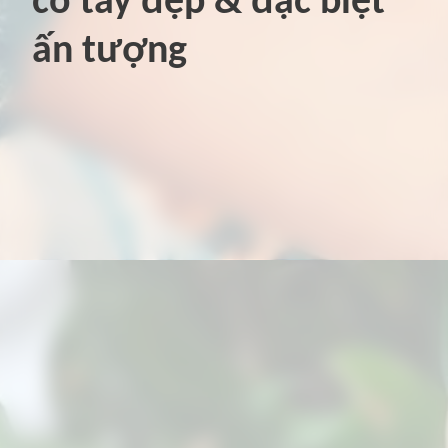
cổ tay đẹp & đặc biệt
ấn tượng
Đang mở
https://hinhxammini.vn/hinh-xam-mini-o-co-tay/