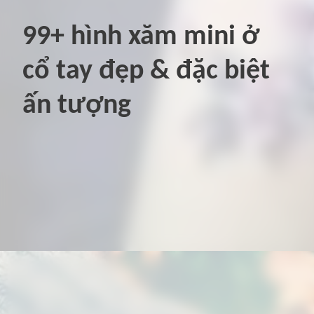
99+ hình xăm mini ở
cổ tay đẹp & đặc biệt
ấn tượng
Đang mở
https://hinhxammini.vn/hinh-xam-mini-o-co-tay/