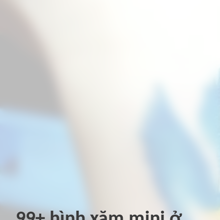
99+ hình xăm mini ở