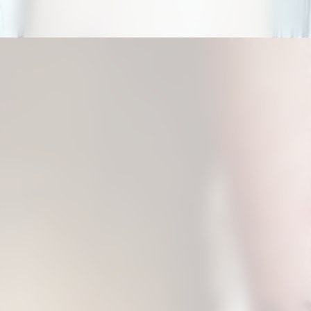
Đang mở
https://hinhxammini.vn/hinh-xam-mini-o-co-tay/