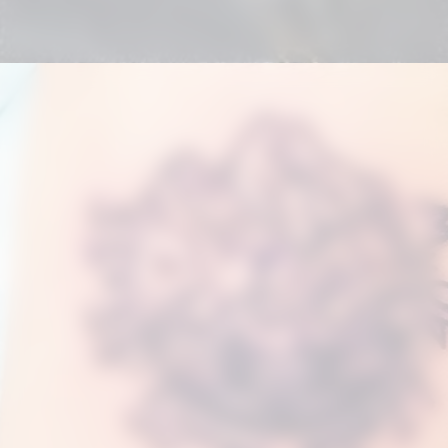
Đang mở
https://hinhxammini.vn/hinh-xam-mini-o-co-tay/