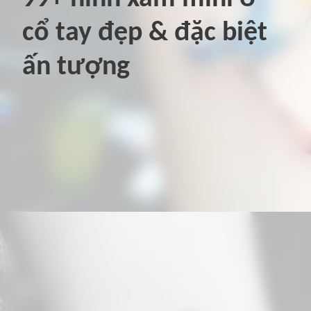
cổ tay đẹp & đặc biệt
ấn tượng
Đang mở
https://hinhxammini.vn/hinh-xam-mini-o-co-tay/