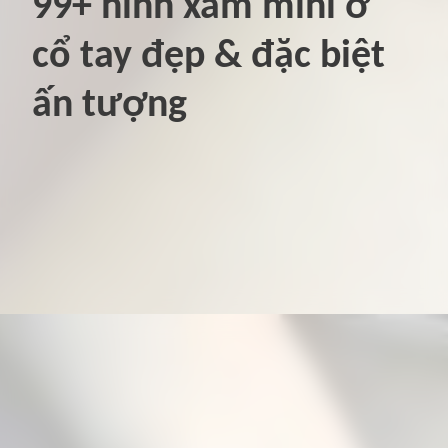
99+ hình xăm mini ở
cổ tay đẹp & đặc biệt
ấn tượng
Đang mở
https://hinhxammini.vn/hinh-xam-mini-o-co-tay/