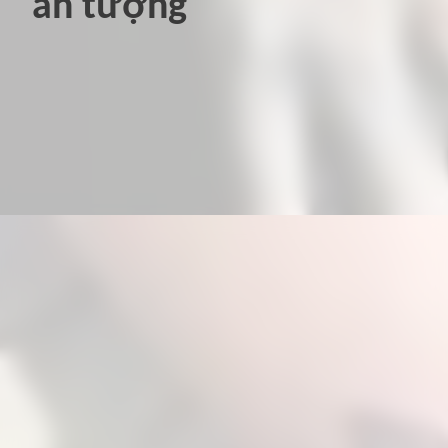
ấn tượng
Đang mở
https://hinhxammini.vn/hinh-xam-mini-o-co-tay/