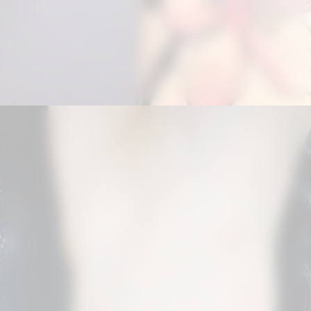
Đang mở
https://hinhxammini.vn/hinh-xam-mini-o-co-tay/