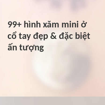
99+ hình xăm mini ở
cổ tay đẹp & đặc biệt
ấn tượng
Đang mở
https://hinhxammini.vn/hinh-xam-mini-o-co-tay/