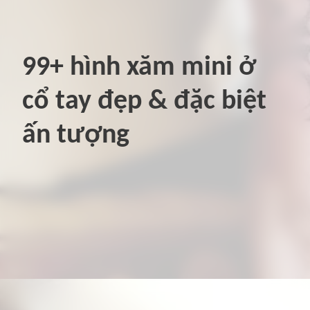
99+ hình xăm mini ở
cổ tay đẹp & đặc biệt
ấn tượng
Đang mở
https://hinhxammini.vn/hinh-xam-mini-o-co-tay/