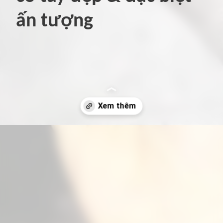
ấn tượng
Đang mở
https://hinhxammini.vn/hinh-xam-mini-o-co-tay/