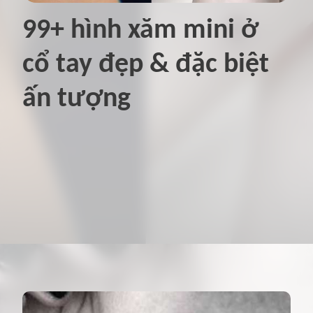
99+ hình xăm mini ở
cổ tay đẹp & đặc biệt
ấn tượng
Đang mở
https://hinhxammini.vn/hinh-xam-mini-o-co-tay/