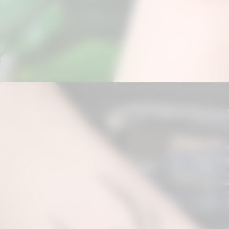
Đang mở
https://hinhxammini.vn/hinh-xam-mini-o-co-tay/