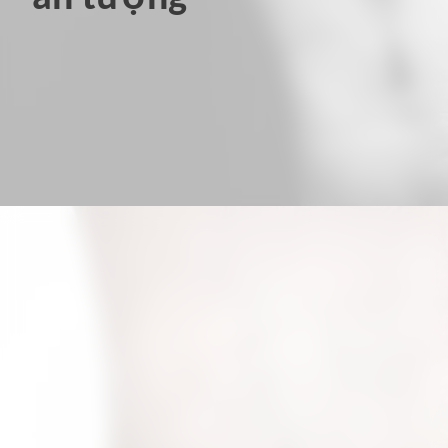
Đang mở
https://hinhxammini.vn/hinh-xam-mini-o-co-tay/