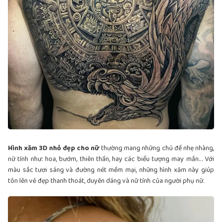
Hình xăm 3D nhỏ đẹp cho nữ
thường mang những chủ đề nhẹ nhàng,
nữ tính như: hoa, bướm, thiên thần, hay các biểu tượng may mắn… Với
màu sắc tươi sáng và đường nét mềm mại, những hình xăm này giúp
tôn lên vẻ đẹp thanh thoát, duyên dáng và nữ tính của người phụ nữ.