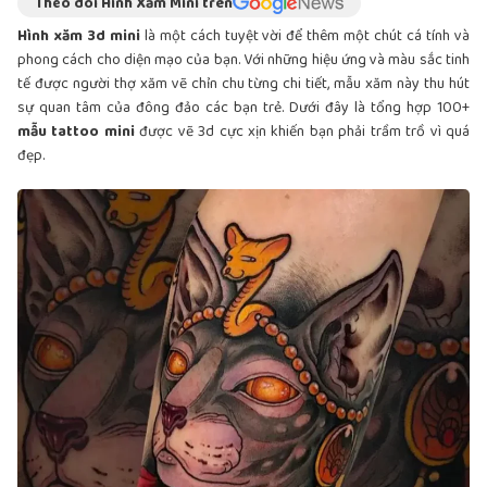
Theo dõi Hình Xăm Mini trên
Hình xăm 3d mini
là một cách tuyệt vời để thêm một chút cá tính và
phong cách cho diện mạo của bạn. Với những hiệu ứng và màu sắc tinh
tế được người thợ xăm vẽ chỉn chu từng chi tiết, mẫu xăm này thu hút
sự quan tâm của đông đảo các bạn trẻ. Dưới đây là tổng hợp 100+
mẫu tattoo mini
được vẽ 3d cực xịn khiến bạn phải trầm trồ vì quá
đẹp.