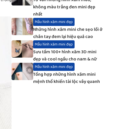
không màu trắng đen mini đẹp
nhất
Mẫu hình xăm mini đẹp
Những hình xăm mini che sẹo lồi ở
chân tay đem lại hiệu quả cao
Mẫu hình xăm mini đẹp
Sưu tầm 100+ hình xăm 3D mini
đẹp và cool ngầu cho nam & nữ
Mẫu hình xăm mini đẹp
Tổng hợp những hình xăm mini
mệnh thổ khiến tài lộc vây quanh