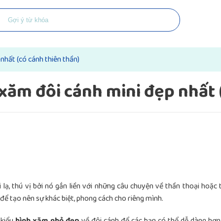
nhất (có cánh thiên thần)
ăm đôi cánh mini đẹp nhất (
lạ, thú vị bởi nó gắn liền với những câu chuyện về thần thoại hoặc 
 để tạo nên sự khác biệt, phong cách cho riêng mình.
 kiểu
hình xăm nhỏ đẹp
về đôi cánh để các bạn có thể dễ dàng hơn