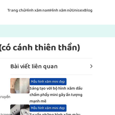
Trang chủ
Hình xăm nam
Hình xăm nữ
Unisex
Blog
có cánh thiên thần)
Bài viết liên quan
Mẫu hình xăm mini đẹp
Sáng tạo với bộ hình xăm dấu
chấm phẩy mini gây ấn tượng
truyền
mạnh mẽ
Mẫu hình xăm mini đẹp
 trong
Tư vấn những hình xăm màu,