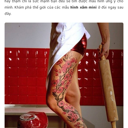
hay thậm chí là sức mạnh bạn đều sẽ tìm được mẫu hình ưng ý cho
mình. Khám phá thế giới của các mẫu
hình xăm mini
ở đùi ngay sau
đây.