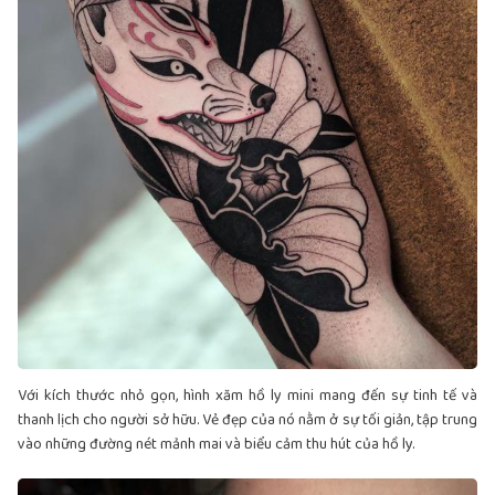
Với kích thước nhỏ gọn, hình xăm hồ ly mini mang đến sự tinh tế và
thanh lịch cho người sở hữu. Vẻ đẹp của nó nằm ở sự tối giản, tập trung
vào những đường nét mảnh mai và biểu cảm thu hút của hồ ly.