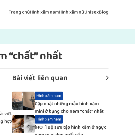
Trang chủ
Hình xăm nam
Hình xăm nữ
Unisex
Blog
m “chất” nhất
Bài viết liên quan
Hình xăm nam
Cập nhật những mẫu hình xăm
mini ở bụng cho nam “chất” nhất
ài viết
Hình xăm nam
ng hợp
[HOT] Bộ sưu tập hình xăm ở ngực
nam mini đẹp ngất gây