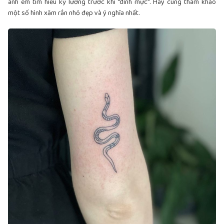
anh em tìm hiểu kỹ lưỡng trước khi “dính mực”. Hãy cùng tham khảo
một số hình xăm rắn nhỏ đẹp và ý nghĩa nhất.