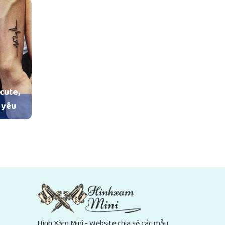
cute,
 yêu
Hình Xăm Mini - Website chia sẻ các mẫu