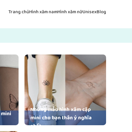
Trang chủ
Hình xăm nam
Hình xăm nữ
Unisex
Blog
Những mẫu hình xăm cặp
 mini
mini cho bạn thân ý nghĩa
nhất