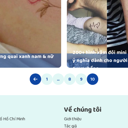
200+ hình xăm đôi mini 
ơng quai xanh nam & nữ
ý nghĩa dành cho người
& vợ chồng
1
…
8
9
10
Về chúng tôi
ố Hồ Chí Minh
Giới thiệu
Tác giả