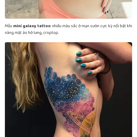
Mẫu
mini galaxy tattoo
nhiều màu sắc ở mạn sườn cực kỳ nổi bật khi
nàng mặt áo hở lưng, croptop.